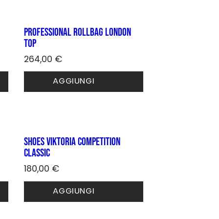
Le
opzioni
possono
PROFESSIONAL ROLLBAG LONDON
essere
TOP
scelte
nella
264,00
€
pagina
Questo
del
AGGIUNGI
prodotto
prodotto
ha
più
varianti.
Le
opzioni
Shoes Viktoria COMPETITION
possono
CLASSIC
essere
scelte
180,00
€
nella
Questo
pagina
AGGIUNGI
prodotto
del
ha
prodotto
più