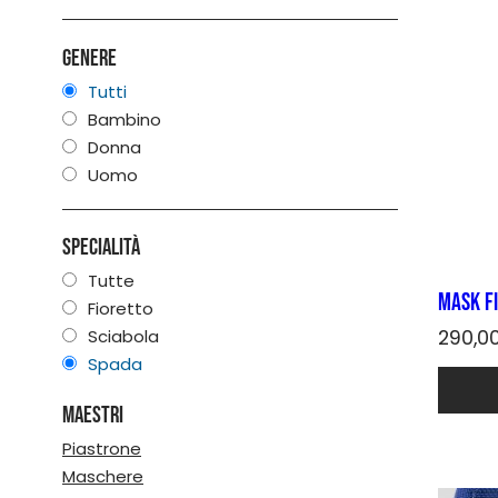
opzioni
posso
Genere
essere
scelte
Tutti
nella
Bambino
pagina
Donna
del
Uomo
prodot
Specialità
Tutte
Mask FI
Fioretto
Sciabola
290,0
Spada
Quest
prodot
Maestri
ha
più
Piastrone
varianti
Maschere
Le