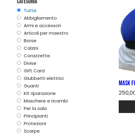
Categoria
Tutte
Abbigliamento
Armi e accessori
Articoli per maestro
Borse
Calzini
Corazzette
Divise
Gift Card
Giubbetti elettrici
Mask FI
Guanti
250,0
Kit riparazione
Maschere e ricambi
Quest
prodot
Per la sala
ha
Principianti
più
Protezioni
varianti
Scarpe
Le