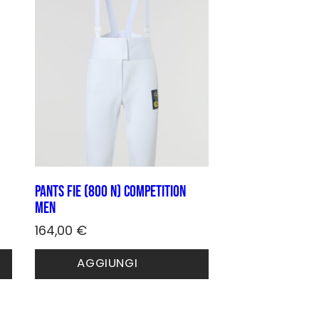
opzioni
possono
essere
scelte
nella
pagina
del
prodotto
Pants FIE (800 N) COMPETITION
Men
164,00
€
Questo
AGGIUNGI
prodotto
ha
più
varianti.