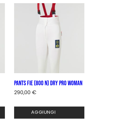
Le
opzioni
possono
essere
scelte
nella
pagina
del
prodotto
Pants FIE (800 N) DRY PRO woman
290,00
€
Questo
prodotto
AGGIUNGI
ha
più
varianti.