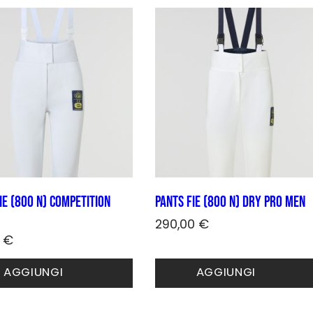
no
to
IE (800 N) COMPETITION
Pants FIE (800 N) DRY PRO Men
290,00
€
0
€
Questo
prodotto
o
AGGIUNGI
AGGIUNGI
ha
to
più
varianti.