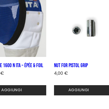
opzioni
no
possono
essere
scelte
nella
pagina
del
to
prodotto
E 1600 N ITA – épée & foil
Nut for pistol grip
0
€
4,00
€
o
to
AGGIUNGI
AGGIUNGI
.