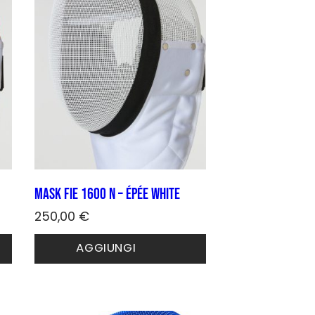
Mask FIE 1600 N – épée White
250,00
€
Questo
AGGIUNGI
prodotto
ha
più
varianti.
Le