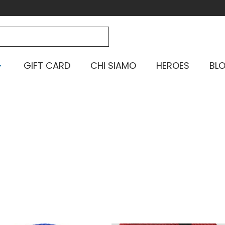
GIFT CARD
CHI SIAMO
HEROES
BL
Home
-
Specialità
-
Spada
-
Pagina 3