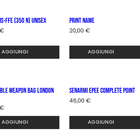
Le
.
opzioni
possono
IS-FFE (350 N) Unisex
PRINT name
essere
no
scelte
€
20,00
€
nella
o
pagina
to
del
AGGIUNGI
AGGIUNGI
prodotto
to
.
no
ble Weapon BAG LONDON
SENARMI epee complete point
46,00
€
€
o
AGGIUNGI
AGGIUNGI
to
to