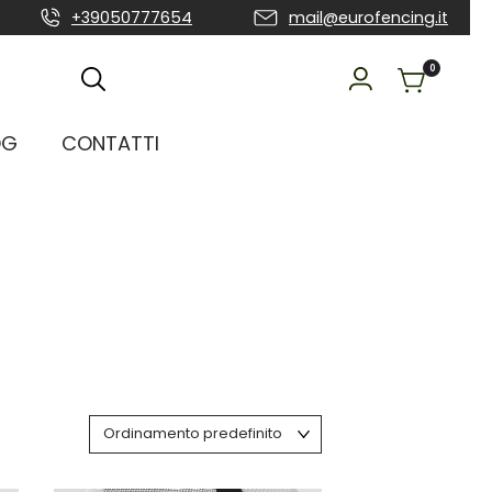
+39050777654
mail@eurofencing.it
0
OG
CONTATTI