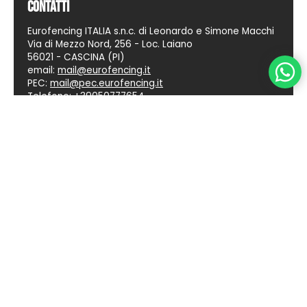
Contatti
Eurofencing ITALIA s.n.c. di Leonardo e Simone Macchi
Via di Mezzo Nord, 256 - Loc. Laiano
56021 - CASCINA (PI)
email:
mail@eurofencing.it
PEC:
mail@pec.eurofencing.it
Telefono:
+39050777654
© 2026
Lo Shop eurofencing.it è gestito da Macchi
Srls
- P.IVA 02400780504 - CCIAA Pisa num.
02400780504 del 10/03/21 -
SDI KRRH6B9
- Capitale
sociale €1998,00 interamente versato -
Credits