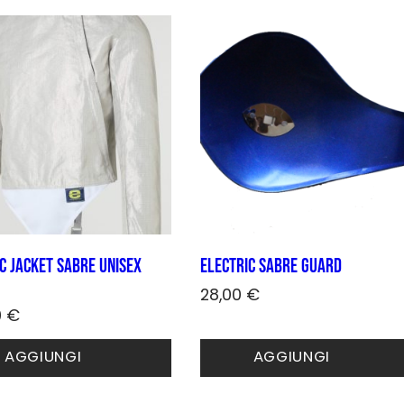
opzioni
possono
essere
scelte
nella
pagina
del
prodotto
c Jacket Sabre unisex
Electric Sabre guard
28,00
€
0
€
Questo
prodotto
o
AGGIUNGI
AGGIUNGI
ha
to
più
varianti.