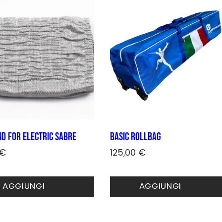
d for electric sabre
BASIC ROLLBAG
€
125,00
€
Questo
prodotto
AGGIUNGI
AGGIUNGI
ha
più
varianti.
Le