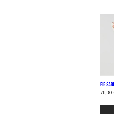
FIE Sab
76,00
Quest
prodot
ha