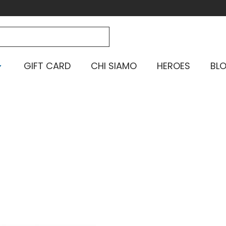
GIFT CARD
CHI SIAMO
HEROES
BL
Home
-
Specialità
-
Sciabola