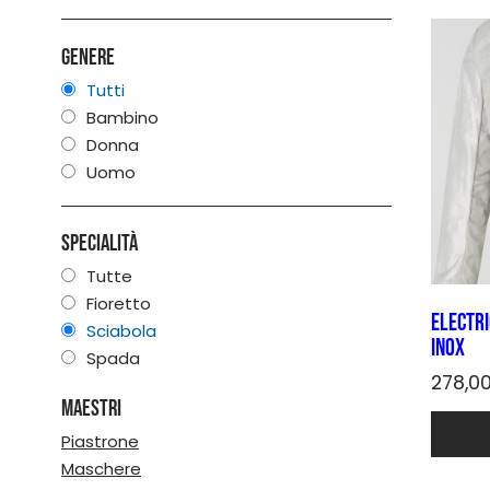
Genere
Tutti
Bambino
Donna
Uomo
Specialità
Tutte
Fioretto
Electri
Sciabola
INOX
Spada
278,0
Maestri
Quest
prodot
Piastrone
ha
Maschere
più