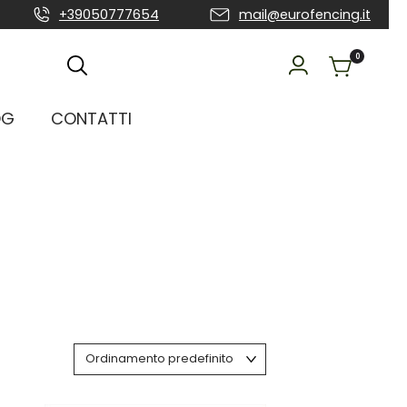
+39050777654
mail@eurofencing.it
0
OG
CONTATTI