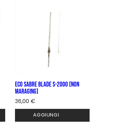
ECO Sabre blade S-2000 (non
maraging)
36,00
€
Questo
AGGIUNGI
prodotto
ha
più
varianti.