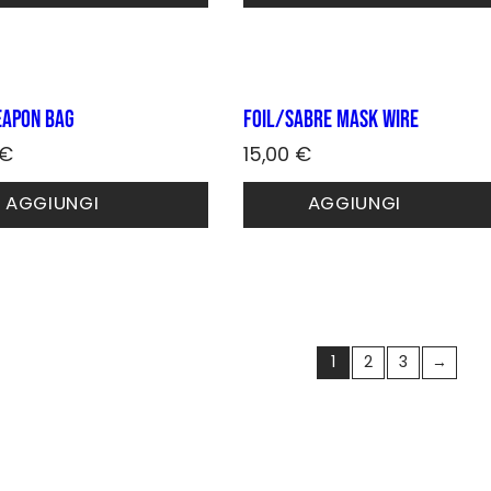
.
no
eapon Bag
Foil/sabre mask wire
€
15,00
€
o
AGGIUNGI
AGGIUNGI
to
to
.
no
1
2
3
→
to