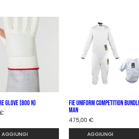
più
varianti.
Le
opzioni
possono
essere
scelte
nella
pagina
del
prodotto
re Glove (800 N)
FIE Uniform COMPETITION bundl
Man
€
475,00
€
o
to
AGGIUNGI
AGGIUNGI