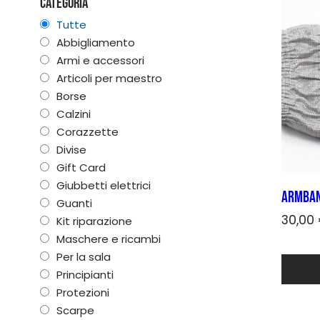
Categoria
Tutte
Abbigliamento
Armi e accessori
Articoli per maestro
Borse
Calzini
Corazzette
Divise
Gift Card
Giubbetti elettrici
Armban
Guanti
30,00
Kit riparazione
Maschere e ricambi
Per la sala
Principianti
Protezioni
Scarpe