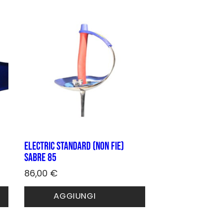
Le
opzioni
possono
essere
scelte
nella
pagina
del
prodotto
Electric STANDARD (non FIE)
sabre 85
86,00
€
Questo
AGGIUNGI
prodotto
ha
più