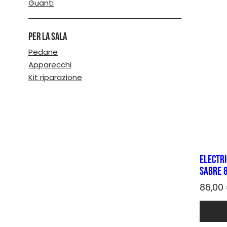
Guanti
varianti
Le
opzioni
Per la sala
posso
essere
Pedane
scelte
Apparecchi
nella
Kit riparazione
pagina
del
prodot
Electri
sabre 
86,00
Quest
prodot
ha