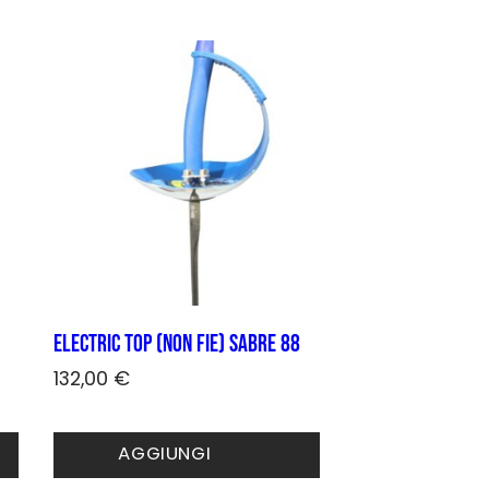
varianti.
Le
opzioni
possono
essere
scelte
nella
pagina
del
prodotto
Electric TOP (non FIE) sabre 88
132,00
€
Questo
prodotto
AGGIUNGI
ha
più