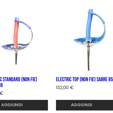
Le
.
opzioni
possono
essere
no
scelte
nella
pagina
del
prodotto
to
c STANDARD (non FIE)
Electric TOP (non FIE) sabre 85
88
132,00
€
€
Questo
prodotto
o
AGGIUNGI
AGGIUNGI
ha
to
più