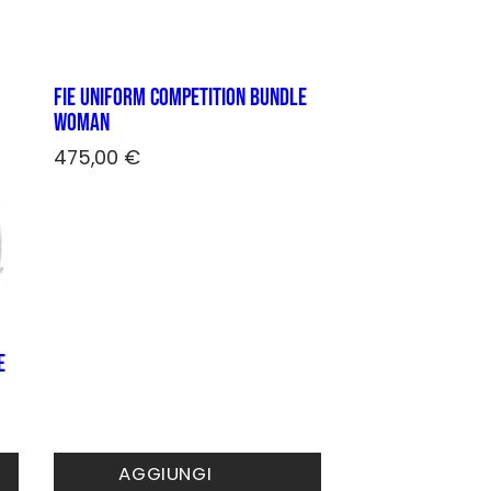
più
varianti.
Le
opzioni
FIE Uniform COMPETITION bundle
possono
Woman
essere
scelte
475,00
€
nella
pagina
del
prodotto
e
AGGIUNGI