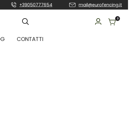
+39050777654
mail@eurofencing.it
0
OG
CONTATTI