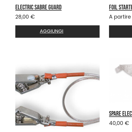
Electric Sabre guard
FOIL START
28,00
€
A partire
AGGIUNGI
Spare elec
40,00
€