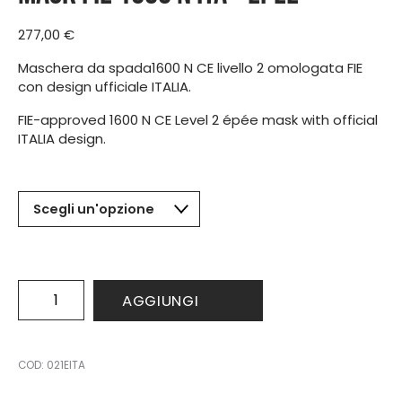
277,00
€
Maschera da spada1600 N CE livello 2 omologata FIE
con design ufficiale ITALIA.
FIE-approved 1600 N CE Level 2 épée mask with official
ITALIA design.
Mask
AGGIUNGI
FIE
1600
N
ITA
COD:
021EITA
-
epee