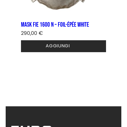
Mask FIE 1600 N – foil-épée White
290,00
€
Questo
AGGIUNGI
prodotto
ha
più
varianti.
Le
opzioni
possono
essere
scelte
nella
pagina
del
prodotto