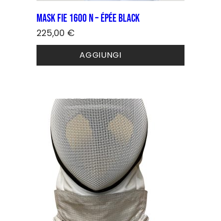
Mask FIE 1600 N – épée Black
225,00
€
Questo
AGGIUNGI
prodotto
ha
più
varianti.
Le
opzioni
possono
essere
scelte
nella
pagina
del
prodotto