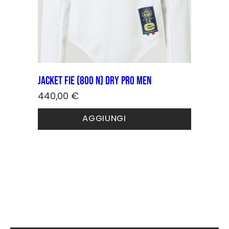
Jacket FIE (800 N) DRY PRO Men
440,00
€
Questo
AGGIUNGI
prodotto
ha
più
varianti.
Le
opzioni
possono
essere
scelte
nella
pagina
del