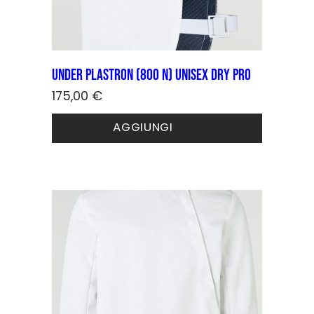
Under Plastron (800 N) unisex DRY PRO
175,00
€
Questo
AGGIUNGI
prodotto
ha
più
varianti.
Le
opzioni
possono
essere
scelte
nella
pagina
del
prodotto