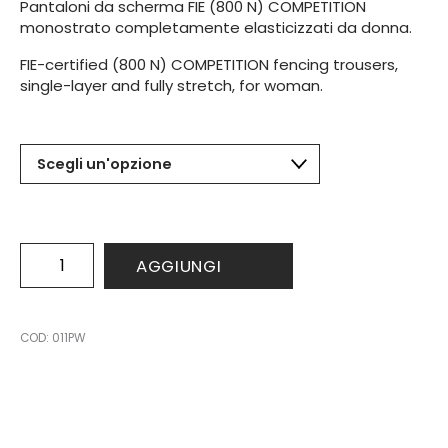
Pantaloni da scherma FIE (800 N) COMPETITION
monostrato completamente elasticizzati da donna.
FIE-certified (800 N) COMPETITION fencing trousers,
single-layer and fully stretch, for woman.
Pants
AGGIUNGI
FIE
(800
N)
COMPETITION
COD:
011PW
woman
quantità