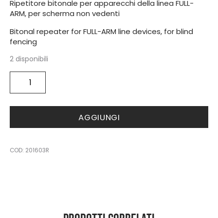
Ripetitore bitonale per apparecchi della linea FULL-
ARM, per scherma non vedenti
Bitonal repeater for FULL-ARM line devices, for blind
fencing
2 disponibili
Sound
repeater
bitonal
for
AGGIUNGI
blind
fencing
quantità
COD:
201603R