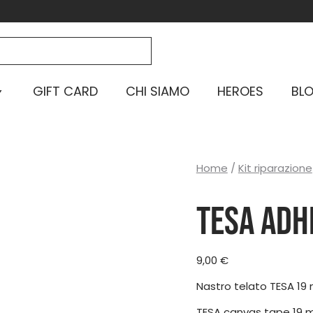
GIFT CARD
CHI SIAMO
HEROES
BL
Home
/
Kit riparazione
TESA ADH
9,00
€
Nastro telato TESA 19
TESA canvas tape 19 