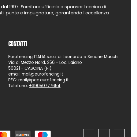
al 1997. Fornitore ufficiale e sponsor tecnico di
uanti, punte e impugnature, garantendo l’eccellenza
Contatti
Eurofencing ITALIA s.n.c. di Leonardo e Simone Macchi
Via di Mezzo Nord, 256 - Loc. Laiano
56021 - CASCINA (PI)
email:
mail@eurofencing.it
PEC:
mail@pec.eurofencing.it
Telefono:
+39050777654