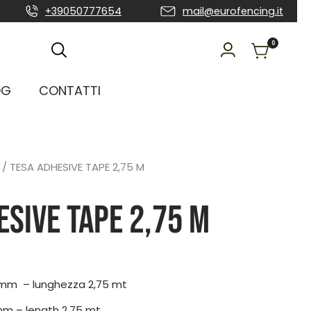
+39050777654
mail@eurofencing.it
0
OG
CONTATTI
/ TESA ADHESIVE TAPE 2,75 M
ESIVE TAPE 2,75 M
 mm – lunghezza 2,75 mt
mm – length 2.75 mt