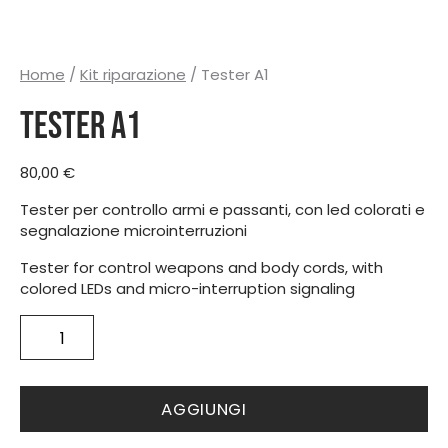
Home
/
Kit riparazione
/ Tester A1
Tester A1
80,00
€
Tester per controllo armi e passanti, con led colorati e
segnalazione microinterruzioni
Tester for control weapons and body cords, with
colored LEDs and micro-interruption signaling
Tester
A1
quantità
AGGIUNGI