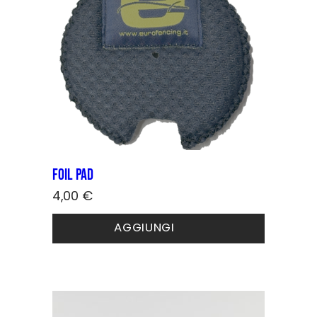
Foil pad
4,00
€
AGGIUNGI