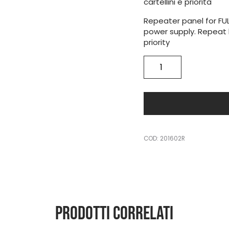
cartellini e priorità
Repeater panel for FUL
power supply. Repeat 
priority
FA-
05
REPEATER
quantità
COD:
201602R
Prodotti correlati