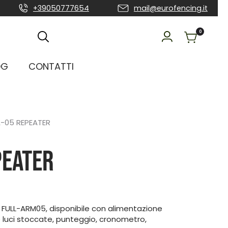
+39050777654
mail@eurofencing.it
0
OG
CONTATTI
A-05 REPEATER
PEATER
r FULL-ARM05, disponibile con alimentazione
te luci stoccate, punteggio, cronometro,