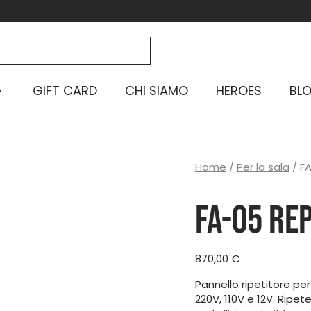
GIFT CARD
CHI SIAMO
HEROES
BL
Home
/
Per la sala
/ F
FA-05 RE
870,00
€
Pannello ripetitore pe
220V, 110V e 12V. Ripe