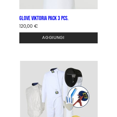
Glove VIKTORIA PACK 3 pcs.
120,00
€
Questo
AGGIUNGI
prodotto
ha
più
varianti.
Le
opzioni
possono
essere
scelte
nella
pagina
del
prodotto