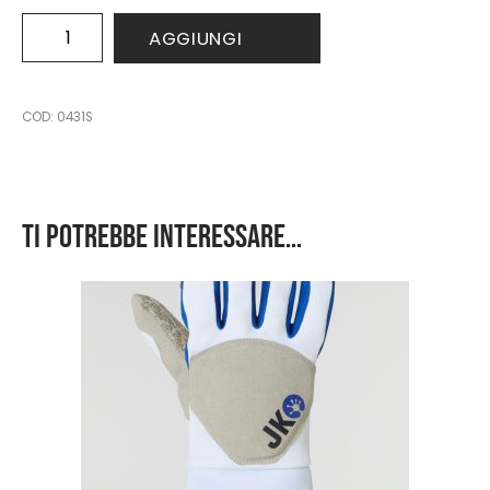
FIE
AGGIUNGI
Sabre
Glove
(800
N)
COD:
0431S
quantità
Ti potrebbe interessare…