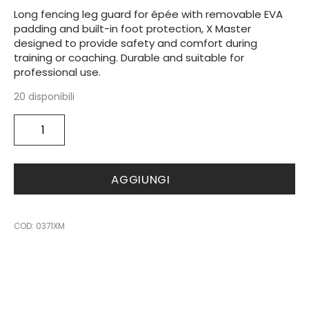
Long fencing leg guard for épée with removable EVA
padding and built-in foot protection, X Master
designed to provide safety and comfort during
training or coaching. Durable and suitable for
professional use.
20 disponibili
Leg
Protector
with
Foot
AGGIUNGI
XMASTER
quantità
COD:
0371XM