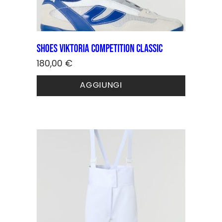
Shoes Viktoria COMPETITION CLASSIC
180,00
€
Questo
AGGIUNGI
prodotto
ha
più
varianti.
Le
opzioni
possono
essere
scelte
nella
pagina
del
prodotto