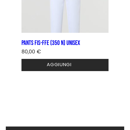
Pants FIS-FFE (350 N) Unisex
80,00
€
Questo
AGGIUNGI
prodotto
ha
più
varianti.
Le
opzioni
possono
essere
scelte
nella
pagina
del
prodotto