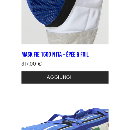
del
prodotto
Mask FIE 1600 N ITA – épée & foil
317,00
€
Questo
AGGIUNGI
prodotto
ha
più
varianti.
Le
opzioni
possono
essere
scelte