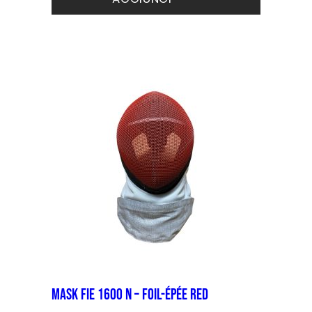
prodotto
Apparecchi
ha
Kit riparazione
più
varianti.
Le
opzioni
possono
essere
scelte
nella
pagina
del
prodotto
Mask FIE 1600 N – foil-épée Red