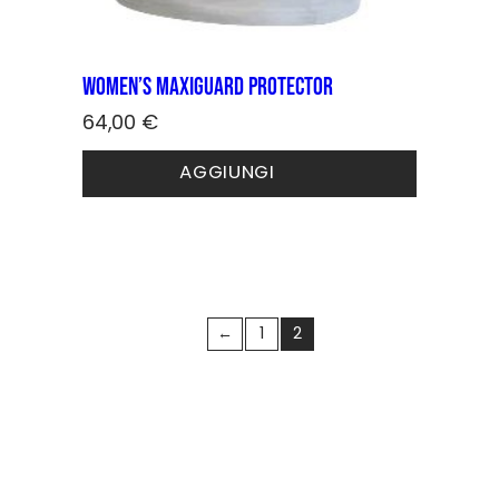
Women’s MaxiGuard protector
64,00
€
Questo
AGGIUNGI
prodotto
ha
più
varianti.
Le
opzioni
possono
←
1
2
essere
scelte
nella
pagina
del
prodotto