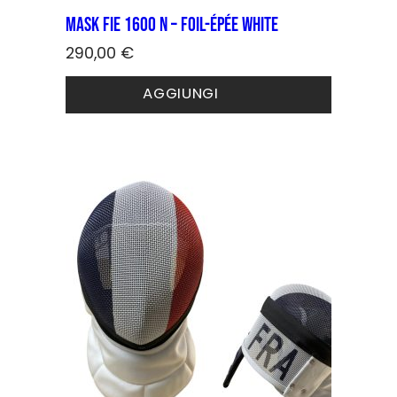
Mask FIE 1600 N – foil-épée White
290,00
€
Questo
AGGIUNGI
prodotto
ha
più
varianti.
Le
opzioni
possono
essere
scelte
nella
pagina
del
prodotto