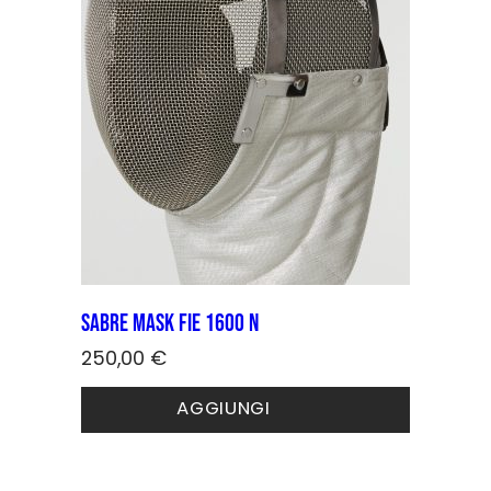
possono
essere
scelte
nella
pagina
del
prodotto
Sabre Mask FIE 1600 N
250,00
€
Questo
AGGIUNGI
prodotto
ha
più
varianti.