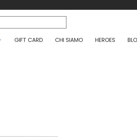
GIFT CARD
CHI SIAMO
HEROES
BL
Home
-
Specialità
-
Fioretto
-
Pagina 2