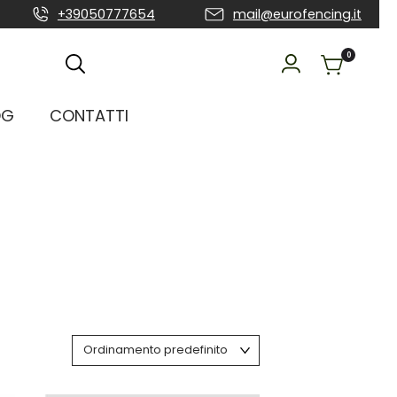
+39050777654
mail@eurofencing.it
0
OG
CONTATTI