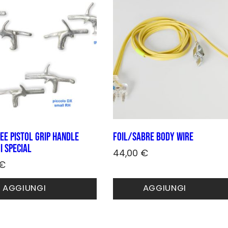
ee pistol grip handle
Foil/sabre Body wire
I SPECIAL
44,00
€
€
o
AGGIUNGI
AGGIUNGI
to
.