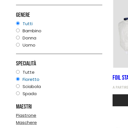
Genere
Tutti
Bambino
Donna
Uomo
Specialità
Tutte
FOIL ST
Fioretto
Sciabola
A PARTIR
Spada
Maestri
Piastrone
Maschere