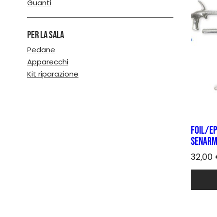
Guanti
Per la sala
Pedane
Apparecchi
Kit riparazione
Foil/Ep
SENARM
32,00
Quest
prodot
ha
più
varianti