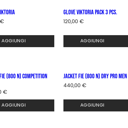
Le
opzioni
IKTORIA
Glove VIKTORIA PACK 3 pcs.
possono
essere
€
120,00
€
scelte
o
Questo
nella
to
prodotto
pagina
AGGIUNGI
AGGIUNGI
ha
del
più
prodotto
.
varianti.
Le
opzioni
no
possono
FIE (800 N) COMPETITION
Jacket FIE (800 N) DRY PRO Men
essere
scelte
440,00
€
nella
0
€
Questo
pagina
prodotto
o
del
AGGIUNGI
AGGIUNGI
ha
to
to
prodotto
più
varianti.
Le
.