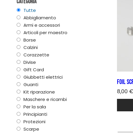
Categoria
Tutte
Abbigliamento
Armi e accessori
Articoli per maestro
Borse
Calzini
Corazzette
Divise
Gift Card
Giubbetti elettrici
Foil sc
Guanti
8,00
Kit riparazione
Maschere e ricambi
Per la sala
Principianti
Protezioni
Scarpe