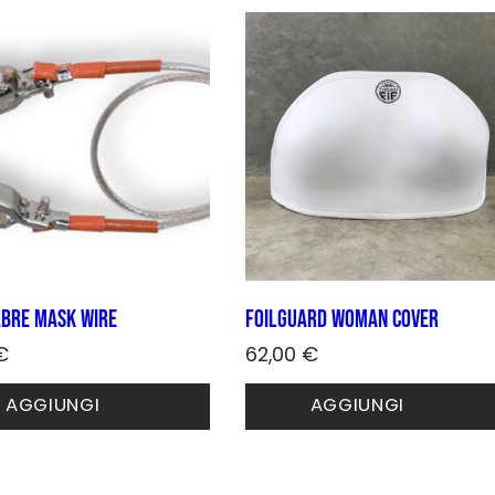
no
to
abre mask wire
FOILGUARD woman cover
€
62,00
€
Questo
AGGIUNGI
AGGIUNGI
prodotto
ha
più
varianti.