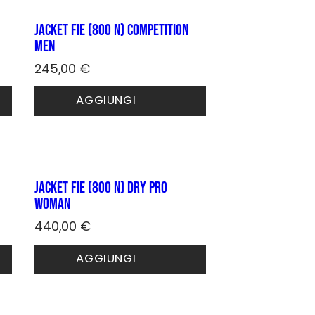
Jacket FIE (800 N) COMPETITION
Men
245,00
€
Questo
AGGIUNGI
prodotto
ha
più
varianti.
Le
opzioni
Jacket FIE (800 N) DRY PRO
possono
woman
essere
scelte
440,00
€
nella
Questo
pagina
AGGIUNGI
prodotto
del
ha
prodotto
più
varianti.