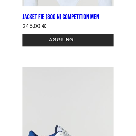
Jacket FIE (800 N) COMPETITION Men
245,00
€
Questo
AGGIUNGI
prodotto
ha
più
varianti.
Le
opzioni
possono
essere
scelte
nella
pagina
del
prodotto