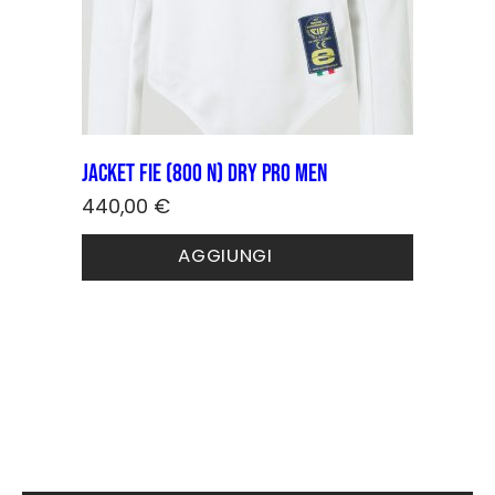
Jacket FIE (800 N) DRY PRO Men
440,00
€
Questo
AGGIUNGI
prodotto
ha
più
varianti.
Le
opzioni
possono
essere
scelte
nella
pagina
del