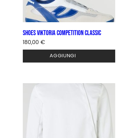
Shoes Viktoria COMPETITION CLASSIC
180,00
€
Questo
AGGIUNGI
prodotto
ha
più
varianti.
Le
opzioni
possono
essere
scelte
nella
pagina
del
prodotto