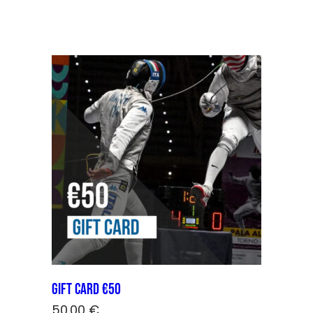
GIFT CARD €50
50,00
€