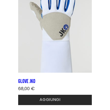
Glove JKO
68,00
€
Questo
AGGIUNGI
prodotto
ha
più