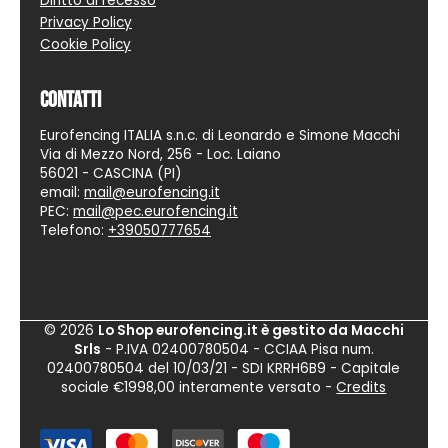
Diritto di recesso
Privacy Policy
Cookie Policy
Contatti
Eurofencing ITALIA s.n.c. di Leonardo e Simone Macchi
Via di Mezzo Nord, 256 - Loc. Laiano
56021 - CASCINA (PI)
email:
mail@eurofencing.it
PEC:
mail@pec.eurofencing.it
Telefono:
+39050777654
© 2026
Lo Shop eurofencing.it è gestito da Macchi
Srls
- P.IVA 02400780504 - CCIAA Pisa num.
02400780504 del 10/03/21 -
SDI KRRH6B9
- Capitale
sociale €1998,00 interamente versato -
Credits