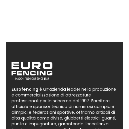
Le
opzioni
possono
essere
scelte
nella
pagina
del
prodotto
Eurofencing
è un’azienda leader nella produzione
e commercializzazione di attrezzature
professionali per la scherma dal 1997. Fornitore
ufficiale e sponsor tecnico di numerosi campioni
olimpici e federazioni sportive, offriamo articoli di
alta qualità come divise, giubbetti elettrici, guanti,
punte e impugnature, garantendo l’eccellenza