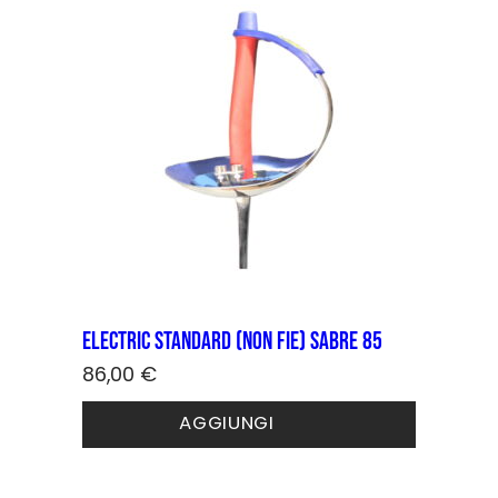
Electric STANDARD (non FIE) sabre 85
86,00
€
Questo
AGGIUNGI
prodotto
ha
più
varianti.