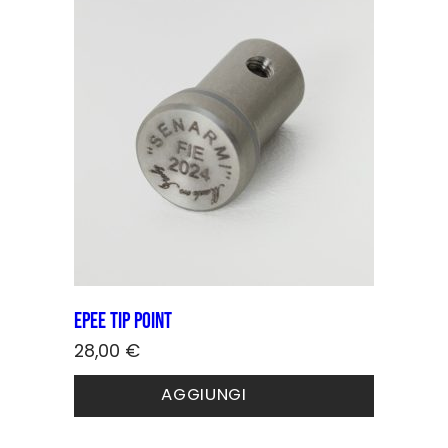
possono
essere
scelte
nella
pagina
del
prodotto
Epee Tip point
28,00
€
AGGIUNGI