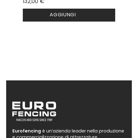
132,00
€
Questo
AGGIUNGI
prodotto
ha
più
varianti.
Le
opzioni
possono
essere
scelte
nella
pagina
del
prodotto
Eurofencing
è un’azienda leader nella produzione
e commercializzazione di attrezzature