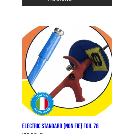
ha
più
varianti.
Le
opzioni
possono
essere
scelte
nella
pagina
del
prodotto
Electric STANDARD (non FIE) Foil 78