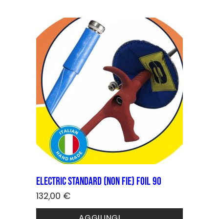
Electric STANDARD (non FIE) Foil 90
132,00
€
Questo
AGGIUNGI
prodotto