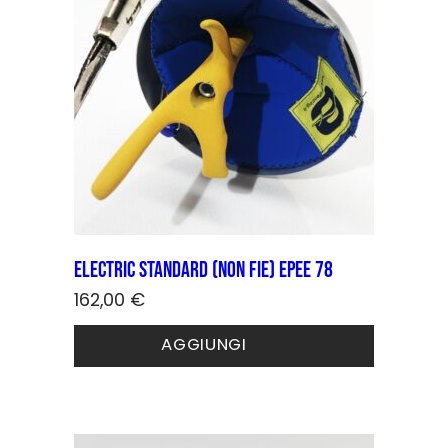
Electric STANDARD (non FIE) Epee 78
162,00
€
Questo
AGGIUNGI
prodotto
ha
più
varianti.
Le
opzioni