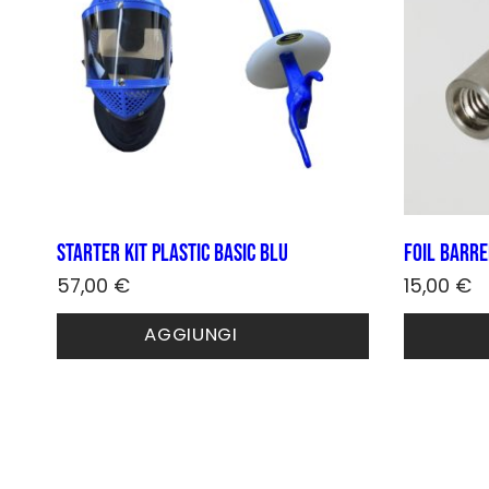
starter kit plastic basic blu
Foil barre
57,00
€
15,00
€
Questo
AGGIUNGI
prodotto
ha
più
varianti.
Le
opzioni
possono
essere