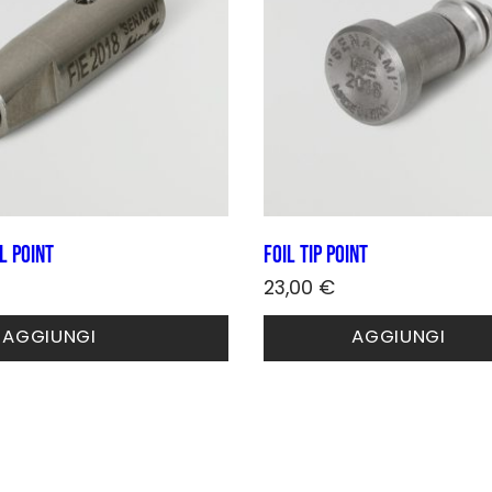
l point
Foil Tip point
23,00
€
AGGIUNGI
AGGIUNGI