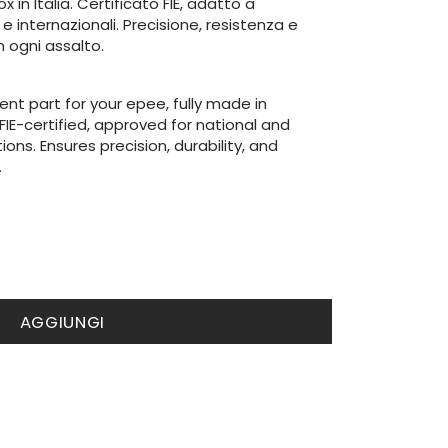
ox in Italia. Certificato FIE, adatto a
e internazionali. Precisione, resistenza e
n ogni assalto.
nt part for your epee, fully made in
. FIE-certified, approved for national and
ons. Ensures precision, durability, and
.
AGGIUNGI