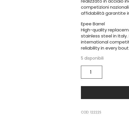
realizzato in acciaio in
competizioni nazionali 
affidabilità garantite i
Epee Barrel
High-quality replaceme
stainless steel in Italy
international competiti
reliability in every bout
5 disponibili
Epee
barrel
point
quantità
COD:
12222S