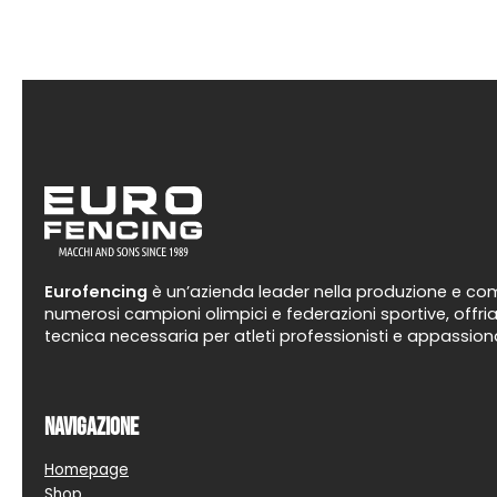
scelte
nella
pagina
del
prodotto
Eurofencing
è un’azienda leader nella produzione e comm
numerosi campioni olimpici e federazioni sportive, offria
tecnica necessaria per atleti professionisti e appassiona
Navigazione
Homepage
Shop