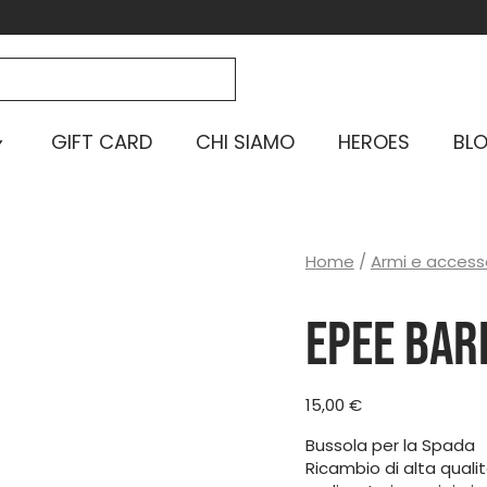
GIFT CARD
CHI SIAMO
HEROES
BL
Home
/
Armi e access
Epee bar
15,00
€
Bussola per la Spada
Ricambio di alta qual