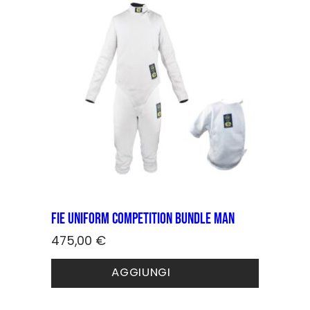
Articoli per maestro
Borse
Calzini
Corazzette
Divise
Gift Card
Giubbetti elettrici
Guanti
Kit riparazione
Maschere e ricambi
Per la sala
Principianti
Protezioni
FIE Uniform COMPETITION bundle Man
Scarpe
475,00
€
Genere
AGGIUNGI
Tutti
Bambino