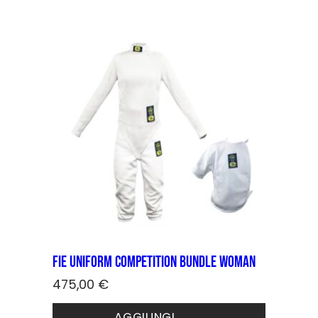
Donna
Uomo
Specialità
Tutte
Fioretto
Sciabola
Spada
Maestri
Piastrone
Maschere
Guanti
FIE Uniform COMPETITION bundle Woman
475,00
€
Per la sala
Pedane
AGGIUNGI