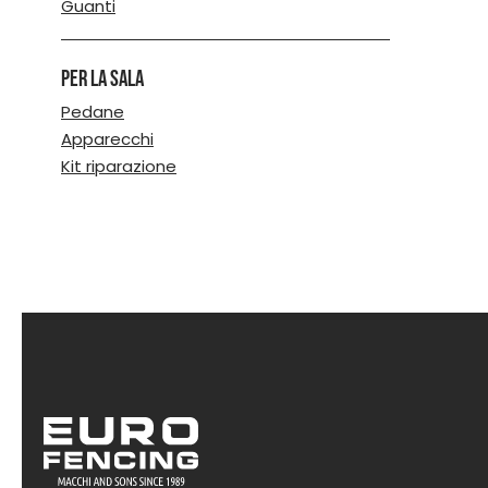
Guanti
opzioni
posso
essere
Per la sala
scelte
nella
Pedane
pagina
Apparecchi
del
Kit riparazione
prodot