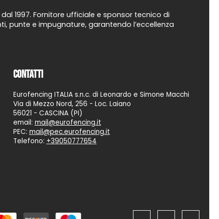
al 1997. Fornitore ufficiale e sponsor tecnico di
uanti, punte e impugnature, garantendo l’eccellenza
Contatti
Eurofencing ITALIA s.n.c. di Leonardo e Simone Macchi
Via di Mezzo Nord, 256 - Loc. Laiano
56021 - CASCINA (PI)
email:
mail@eurofencing.it
PEC:
mail@pec.eurofencing.it
Telefono:
+39050777654