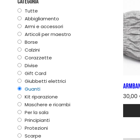
Categoria
Tutte
Abbigliamento
Armi e accessori
Articoli per maestro
Borse
Calzini
Corazzette
Divise
Gift Card
Giubbetti elettrici
Armban
Guanti
30,00
Kit riparazione
Maschere e ricambi
Per la sala
Principianti
Protezioni
Scarpe