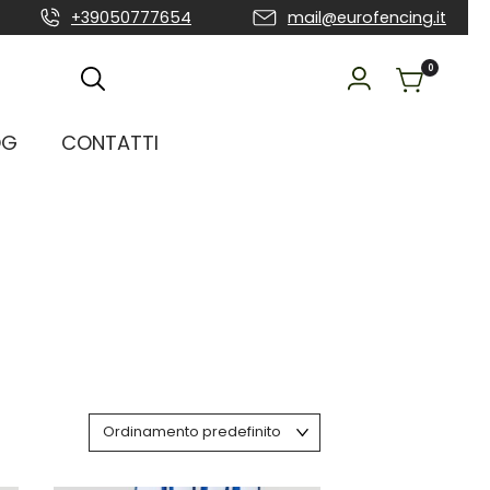
+39050777654
mail@eurofencing.it
0
OG
CONTATTI