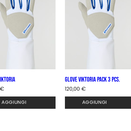
opzioni
possono
essere
scelte
nella
pagina
del
prodotto
IKTORIA
Glove VIKTORIA PACK 3 pcs.
€
120,00
€
o
Questo
AGGIUNGI
AGGIUNGI
to
prodotto
ha
più
.
varianti.
Le