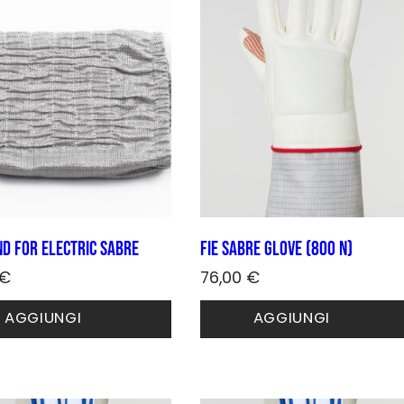
d for electric sabre
FIE Sabre Glove (800 N)
€
76,00
€
Questo
AGGIUNGI
AGGIUNGI
prodotto
ha
più
varianti.
Le