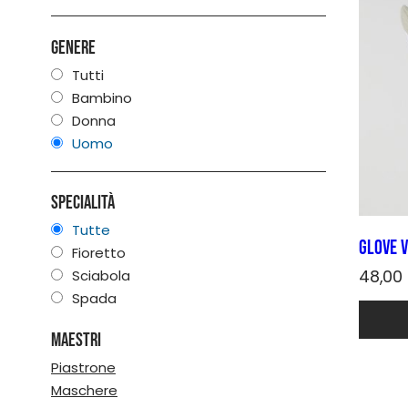
Genere
Tutti
Bambino
Donna
Uomo
Specialità
Tutte
Glove V
Fioretto
Sciabola
48,00
Spada
Quest
prodot
Maestri
ha
più
Piastrone
varianti
Maschere
Le