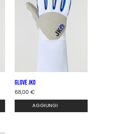
Glove JKO
68,00
€
Questo
AGGIUNGI
prodotto
ha
più
varianti.
Le