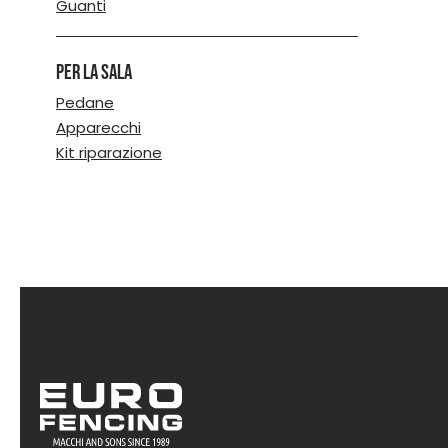
Guanti
opzioni
posso
essere
Per la sala
scelte
nella
Pedane
pagina
Apparecchi
del
Kit riparazione
prodot