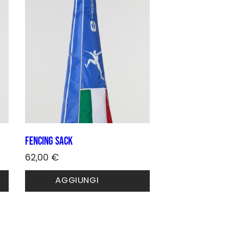
Fencing sack
62,00
€
Questo
AGGIUNGI
prodotto
ha
più
varianti.
Le