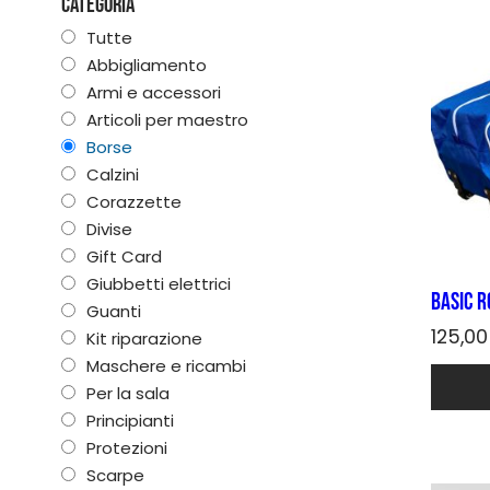
Categoria
Tutte
Abbigliamento
Armi e accessori
Articoli per maestro
Borse
Calzini
Corazzette
Divise
Gift Card
Giubbetti elettrici
BASIC 
Guanti
125,0
Kit riparazione
Maschere e ricambi
Quest
prodot
Per la sala
ha
Principianti
più
Protezioni
varianti
Scarpe
Le