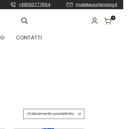
+39050777654
mail@eurofencing.it
0
OG
CONTATTI