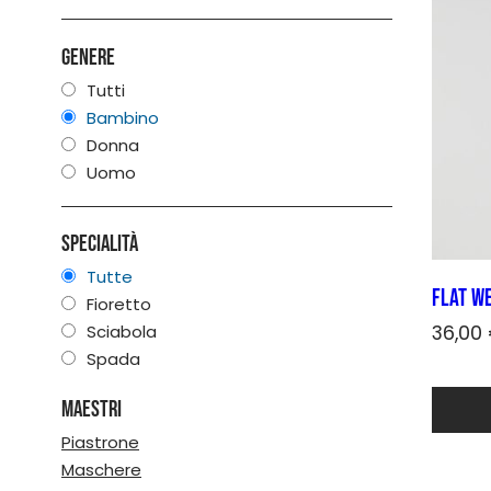
opzioni
posso
Genere
essere
scelte
Tutti
nella
Bambino
pagina
Donna
del
Uomo
prodot
Specialità
Tutte
Flat W
Fioretto
Sciabola
36,00
Spada
Quest
prodot
Maestri
ha
più
Piastrone
varianti
Maschere
Le